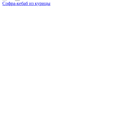
Софра-кебаб из курицы