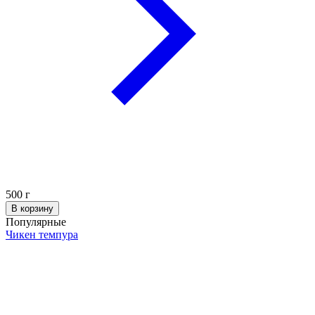
500
г
В корзину
Популярные
Чикен темпура