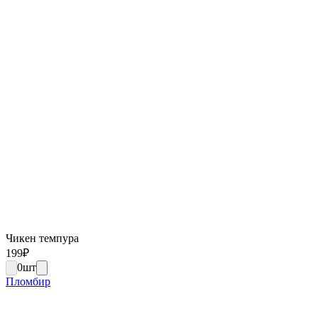
Чикен темпура
199
₽
0
шт
Пломбир