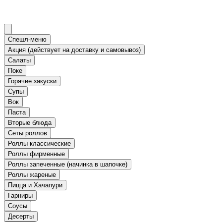
Спешл-меню
Акция (действует на доставку и самовывоз)
Салаты
Поке
Горячие закуски
Супы
Вок
Паста
Вторые блюда
Сеты роллов
Роллы классические
Роллы фирменные
Роллы запеченные (начинка в шапочке)
Роллы жареные
Пицца и Хачапури
Гарниры
Соусы
Десерты