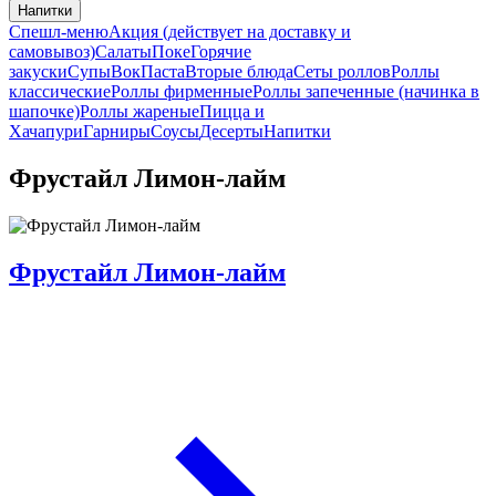
Напитки
Спешл-меню
Акция (действует на доставку и
самовывоз)
Салаты
Поке
Горячие
закуски
Супы
Вок
Паста
Вторые блюда
Сеты роллов
Роллы
классические
Роллы фирменные
Роллы запеченные (начинка в
шапочке)
Роллы жареные
Пицца и
Хачапури
Гарниры
Соусы
Десерты
Напитки
Фрустайл Лимон-лайм
Фрустайл Лимон-лайм