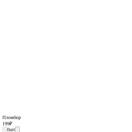
Пломбир
199
₽
0
шт