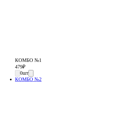
КОМБО №1
479
₽
0
шт
КОМБО №2