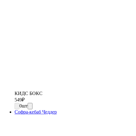
КИДС БОКС
549
₽
0
шт
Софра-кебаб Чеддер