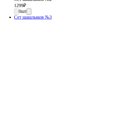
1299
₽
0
шт
Сет шашлыков №3