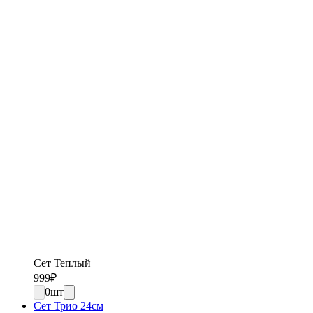
Сет Теплый
999
₽
0
шт
Сет Трио 24см