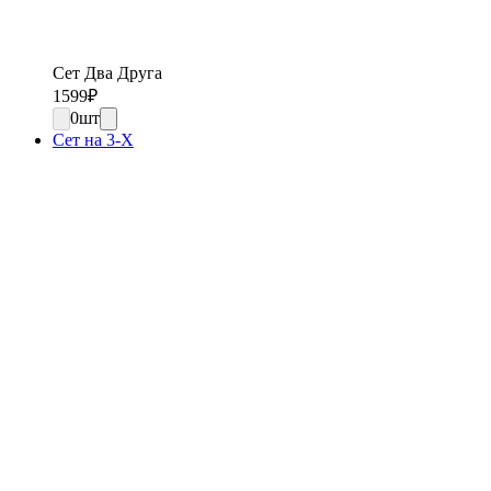
Сет Два Друга
1599
₽
0
шт
Сет на 3-Х