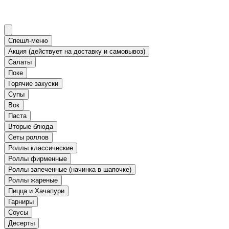
Спешл-меню
Акция (действует на доставку и самовывоз)
Салаты
Поке
Горячие закуски
Супы
Вок
Паста
Вторые блюда
Сеты роллов
Роллы классические
Роллы фирменные
Роллы запеченные (начинка в шапочке)
Роллы жареные
Пицца и Хачапури
Гарниры
Соусы
Десерты