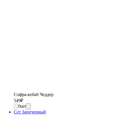
Софра-кебаб Чеддер
549
₽
0
шт
Сет Запеченный