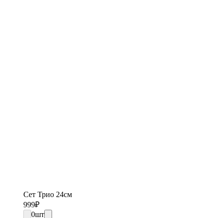
Сет Трио 24см
999
₽
0
шт