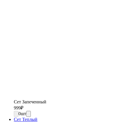
Сет Запеченный
999
₽
0
шт
Сет Теплый