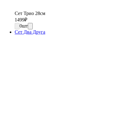
Сет Трио 28см
1499
₽
0
шт
Сет Два Друга