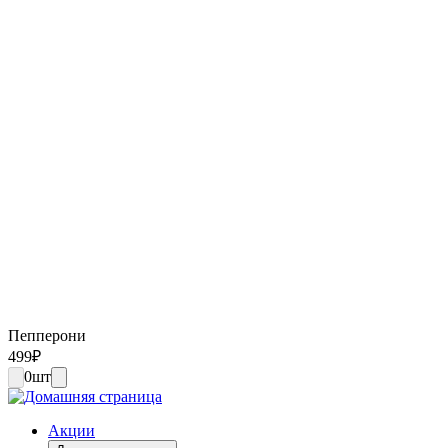
Пепперони
499
₽
0
шт
Акции