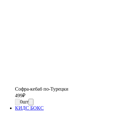
Софра-кебаб по-Турецки
499
₽
0
шт
КИДС БОКС