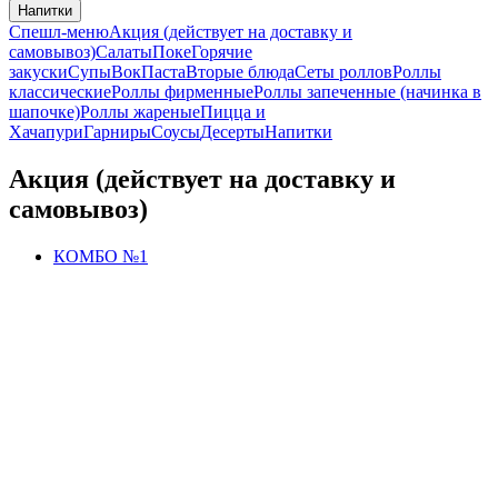
Напитки
Спешл-меню
Акция (действует на доставку и
самовывоз)
Салаты
Поке
Горячие
закуски
Супы
Вок
Паста
Вторые блюда
Сеты роллов
Роллы
классические
Роллы фирменные
Роллы запеченные (начинка в
шапочке)
Роллы жареные
Пицца и
Хачапури
Гарниры
Соусы
Десерты
Напитки
Акция (действует на доставку и
самовывоз)
КОМБО №1