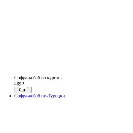
Софра-кебаб из курицы
469
₽
0
шт
Софра-кебаб по-Турецки