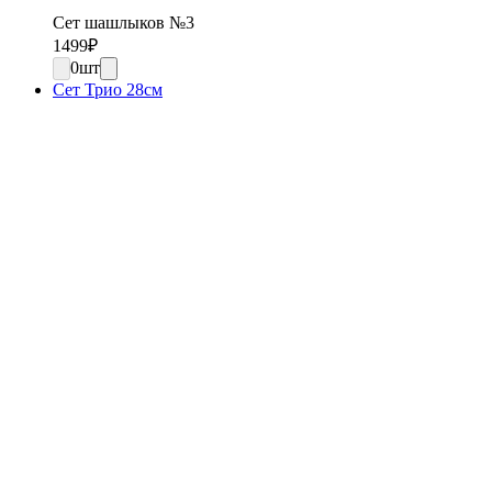
Сет шашлыков №3
1499
₽
0
шт
Сет Трио 28см