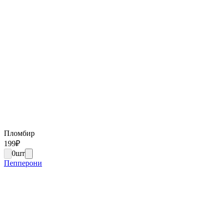
Пломбир
199
₽
0
шт
Пепперони