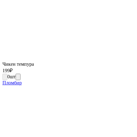
Чикен темпура
199
₽
0
шт
Пломбир