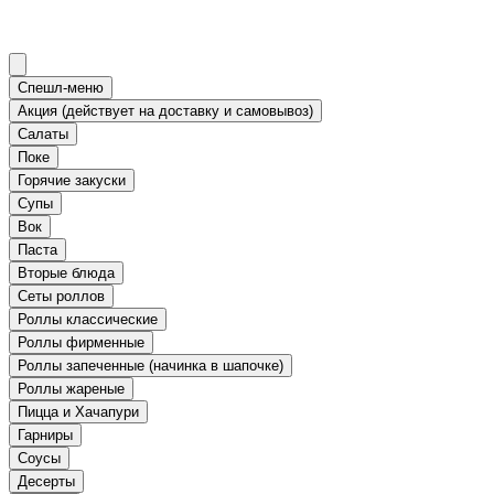
Спешл-меню
Акция (действует на доставку и самовывоз)
Салаты
Поке
Горячие закуски
Супы
Вок
Паста
Вторые блюда
Сеты роллов
Роллы классические
Роллы фирменные
Роллы запеченные (начинка в шапочке)
Роллы жареные
Пицца и Хачапури
Гарниры
Соусы
Десерты