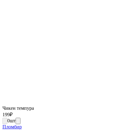
Чикен темпура
199
₽
0
шт
Пломбир