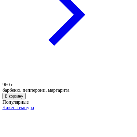
960
г
барбекю, пепперони, маргарита
В корзину
Популярные
Чикен темпура