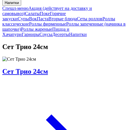
Напитки
Спешл-меню
Акция (действует на доставку и
самовывоз)
Салаты
Поке
Горячие
закуски
Супы
Вок
Паста
Вторые блюда
Сеты роллов
Роллы
классические
Роллы фирменные
Роллы запеченные (начинка в
шапочке)
Роллы жареные
Пицца и
Хачапури
Гарниры
Соусы
Десерты
Напитки
Сет Трио 24см
Сет Трио 24см