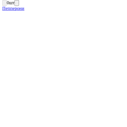
0
шт
Пепперони