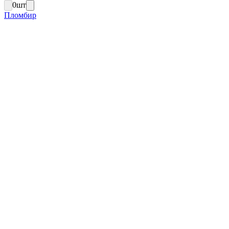
0
шт
Пломбир