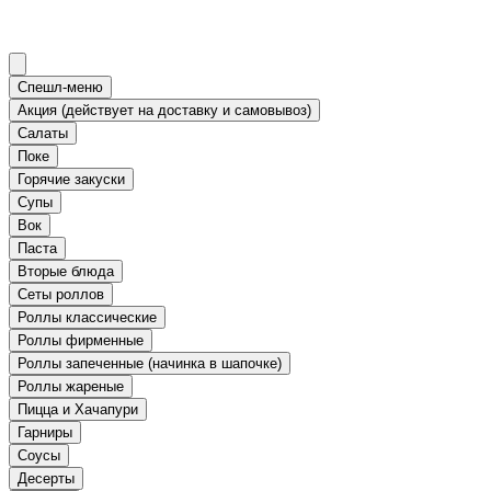
Спешл-меню
Акция (действует на доставку и самовывоз)
Салаты
Поке
Горячие закуски
Супы
Вок
Паста
Вторые блюда
Сеты роллов
Роллы классические
Роллы фирменные
Роллы запеченные (начинка в шапочке)
Роллы жареные
Пицца и Хачапури
Гарниры
Соусы
Десерты