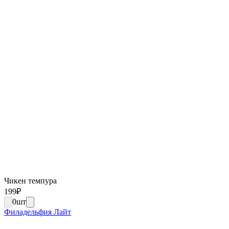
Чикен темпура
199
₽
0
шт
Филадельфия Лайт