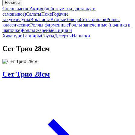
Напитки
Спешл-меню
Акция (действует на доставку и
самовывоз)
Салаты
Поке
Горячие
закуски
Супы
Вок
Паста
Вторые блюда
Сеты роллов
Роллы
классические
Роллы фирменные
Роллы запеченные (начинка в
шапочке)
Роллы жареные
Пицца и
Хачапури
Гарниры
Соусы
Десерты
Напитки
Сет Трио 28см
Сет Трио 28см