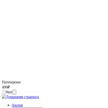
Пепперони
499
₽
0
шт
Акции