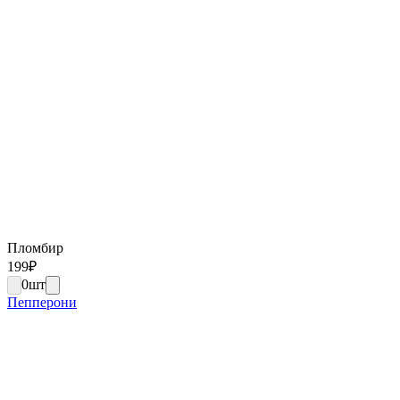
Пломбир
199
₽
0
шт
Пепперони