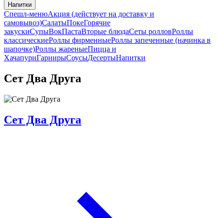
Напитки
Спешл-меню
Акция (действует на доставку и
самовывоз)
Салаты
Поке
Горячие
закуски
Супы
Вок
Паста
Вторые блюда
Сеты роллов
Роллы
классические
Роллы фирменные
Роллы запеченные (начинка в
шапочке)
Роллы жареные
Пицца и
Хачапури
Гарниры
Соусы
Десерты
Напитки
Сет Два Друга
Сет Два Друга