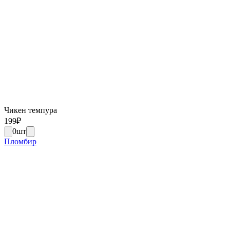
Чикен темпура
199
₽
0
шт
Пломбир