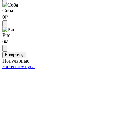
Соба
0
₽
Рис
0
₽
В корзину
Популярные
Чикен темпура