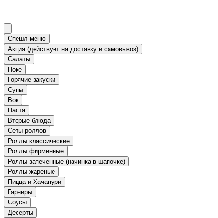
Спешл-меню
Акция (действует на доставку и самовывоз)
Салаты
Поке
Горячие закуски
Супы
Вок
Паста
Вторые блюда
Сеты роллов
Роллы классические
Роллы фирменные
Роллы запеченные (начинка в шапочке)
Роллы жареные
Пицца и Хачапури
Гарниры
Соусы
Десерты