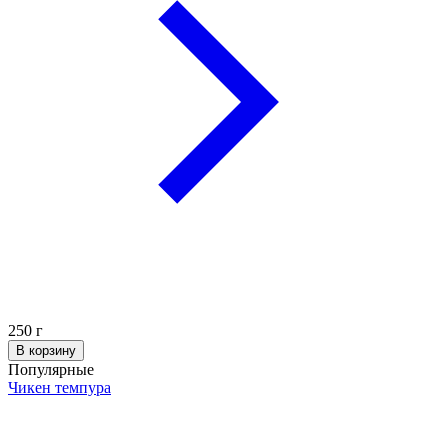
250
г
В корзину
Популярные
Чикен темпура