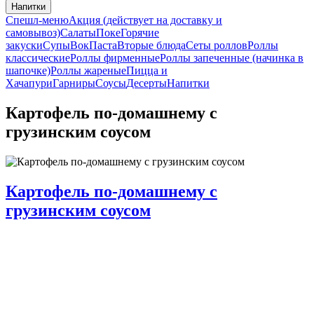
Напитки
Спешл-меню
Акция (действует на доставку и
самовывоз)
Салаты
Поке
Горячие
закуски
Супы
Вок
Паста
Вторые блюда
Сеты роллов
Роллы
классические
Роллы фирменные
Роллы запеченные (начинка в
шапочке)
Роллы жареные
Пицца и
Хачапури
Гарниры
Соусы
Десерты
Напитки
Картофель по-домашнему с
грузинским соусом
Картофель по-домашнему с
грузинским соусом