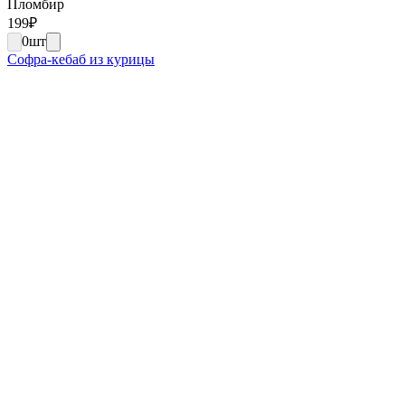
Пломбир
199
₽
0
шт
Софра-кебаб из курицы