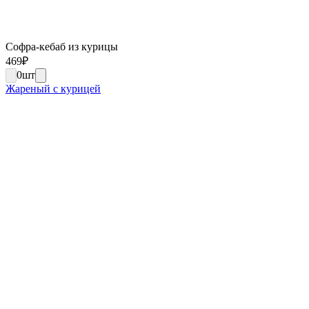
Софра-кебаб из курицы
469
₽
0
шт
Жареный с курицей