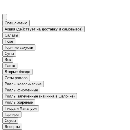
Спешл-меню
Акция (действует на доставку и самовывоз)
Салаты
Поке
Горячие закуски
Супы
Вок
Паста
Вторые блюда
Сеты роллов
Роллы классические
Роллы фирменные
Роллы запеченные (начинка в шапочке)
Роллы жареные
Пицца и Хачапури
Гарниры
Соусы
Десерты