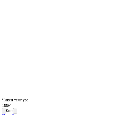
Чикен темпура
199
₽
0
шт