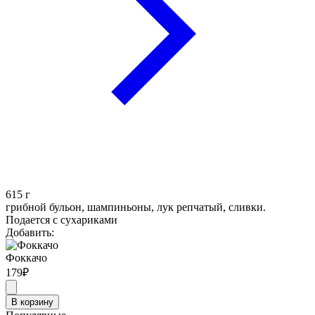
615
г
грибной бульон, шампиньоны, лук репчатый, сливки.
Подается с сухариками
Добавить:
Фоккачо
179
₽
В корзину