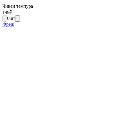
Чикен темпура
199
₽
0
шт
Фреш