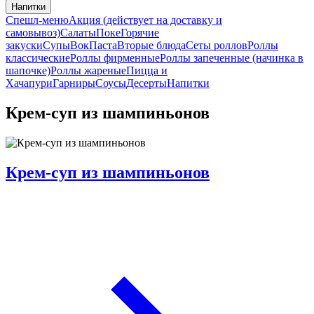
Напитки
Спешл-меню
Акция (действует на доставку и
самовывоз)
Салаты
Поке
Горячие
закуски
Супы
Вок
Паста
Вторые блюда
Сеты роллов
Роллы
классические
Роллы фирменные
Роллы запеченные (начинка в
шапочке)
Роллы жареные
Пицца и
Хачапури
Гарниры
Соусы
Десерты
Напитки
Крем-суп из шампиньонов
Крем-суп из шампиньонов