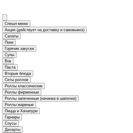
Спешл-меню
Акция (действует на доставку и самовывоз)
Салаты
Поке
Горячие закуски
Супы
Вок
Паста
Вторые блюда
Сеты роллов
Роллы классические
Роллы фирменные
Роллы запеченные (начинка в шапочке)
Роллы жареные
Пицца и Хачапури
Гарниры
Соусы
Десерты