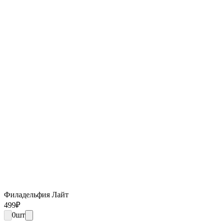
Филадельфия Лайт
499
₽
0
шт