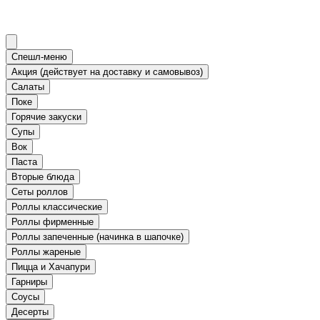
Спешл-меню
Акция (действует на доставку и самовывоз)
Салаты
Поке
Горячие закуски
Супы
Вок
Паста
Вторые блюда
Сеты роллов
Роллы классические
Роллы фирменные
Роллы запеченные (начинка в шапочке)
Роллы жареные
Пицца и Хачапури
Гарниры
Соусы
Десерты