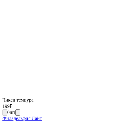
Чикен темпура
199
₽
0
шт
Филадельфия Лайт