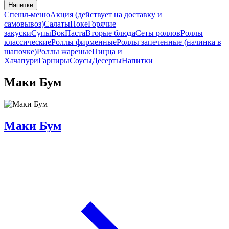
Напитки
Спешл-меню
Акция (действует на доставку и
самовывоз)
Салаты
Поке
Горячие
закуски
Супы
Вок
Паста
Вторые блюда
Сеты роллов
Роллы
классические
Роллы фирменные
Роллы запеченные (начинка в
шапочке)
Роллы жареные
Пицца и
Хачапури
Гарниры
Соусы
Десерты
Напитки
Маки Бум
Маки Бум