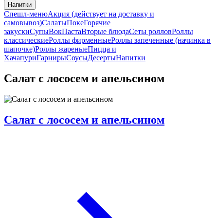
Напитки
Спешл-меню
Акция (действует на доставку и
самовывоз)
Салаты
Поке
Горячие
закуски
Супы
Вок
Паста
Вторые блюда
Сеты роллов
Роллы
классические
Роллы фирменные
Роллы запеченные (начинка в
шапочке)
Роллы жареные
Пицца и
Хачапури
Гарниры
Соусы
Десерты
Напитки
Салат с лососем и апельсином
Салат с лососем и апельсином