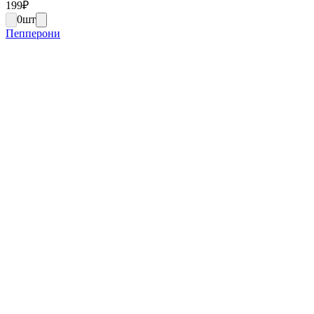
199
₽
0
шт
Пепперони