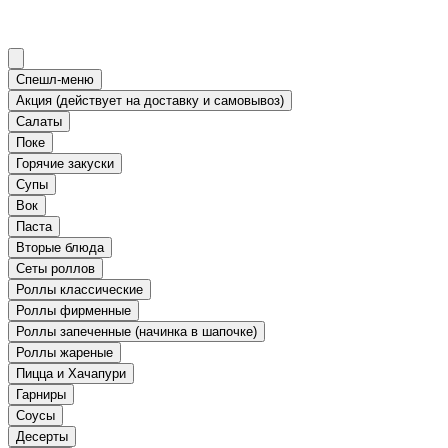
Спешл-меню
Акция (действует на доставку и самовывоз)
Салаты
Поке
Горячие закуски
Супы
Вок
Паста
Вторые блюда
Сеты роллов
Роллы классические
Роллы фирменные
Роллы запеченные (начинка в шапочке)
Роллы жареные
Пицца и Хачапури
Гарниры
Соусы
Десерты