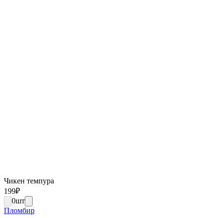
Чикен темпура
199
₽
0
шт
Пломбир