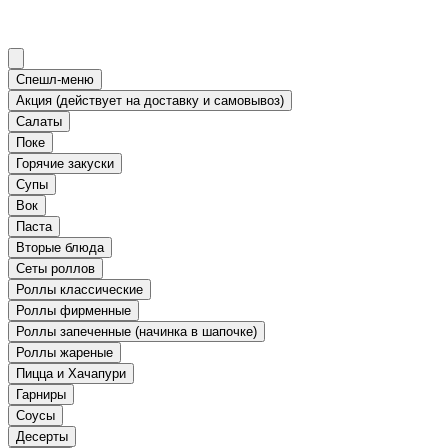
Спешл-меню
Акция (действует на доставку и самовывоз)
Салаты
Поке
Горячие закуски
Супы
Вок
Паста
Вторые блюда
Сеты роллов
Роллы классические
Роллы фирменные
Роллы запеченные (начинка в шапочке)
Роллы жареные
Пицца и Хачапури
Гарниры
Соусы
Десерты