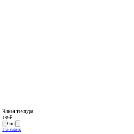
Чикен темпура
199
₽
0
шт
Пломбир