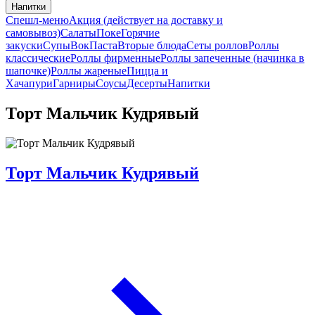
Напитки
Спешл-меню
Акция (действует на доставку и
самовывоз)
Салаты
Поке
Горячие
закуски
Супы
Вок
Паста
Вторые блюда
Сеты роллов
Роллы
классические
Роллы фирменные
Роллы запеченные (начинка в
шапочке)
Роллы жареные
Пицца и
Хачапури
Гарниры
Соусы
Десерты
Напитки
Торт Мальчик Кудрявый
Торт Мальчик Кудрявый