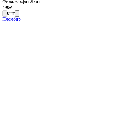
Филадельфия Лайт
499
₽
0
шт
Пломбир