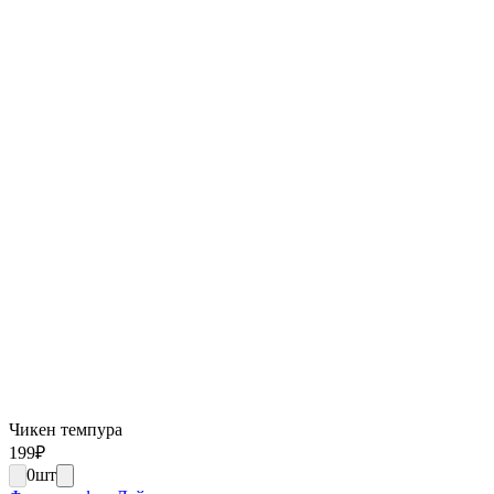
Чикен темпура
199
₽
0
шт