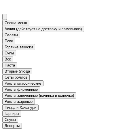
Спешл-меню
Акция (действует на доставку и самовывоз)
Салаты
Поке
Горячие закуски
Супы
Вок
Паста
Вторые блюда
Сеты роллов
Роллы классические
Роллы фирменные
Роллы запеченные (начинка в шапочке)
Роллы жареные
Пицца и Хачапури
Гарниры
Соусы
Десерты