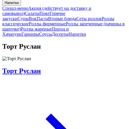
Напитки
Спешл-меню
Акция (действует на доставку и
самовывоз)
Салаты
Поке
Горячие
закуски
Супы
Вок
Паста
Вторые блюда
Сеты роллов
Роллы
классические
Роллы фирменные
Роллы запеченные (начинка в
шапочке)
Роллы жареные
Пицца и
Хачапури
Гарниры
Соусы
Десерты
Напитки
Торт Руслан
Торт Руслан