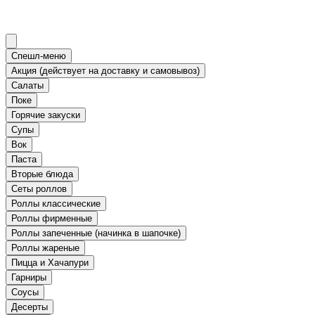
Спешл-меню
Акция (действует на доставку и самовывоз)
Салаты
Поке
Горячие закуски
Супы
Вок
Паста
Вторые блюда
Сеты роллов
Роллы классические
Роллы фирменные
Роллы запеченные (начинка в шапочке)
Роллы жареные
Пицца и Хачапури
Гарниры
Соусы
Десерты