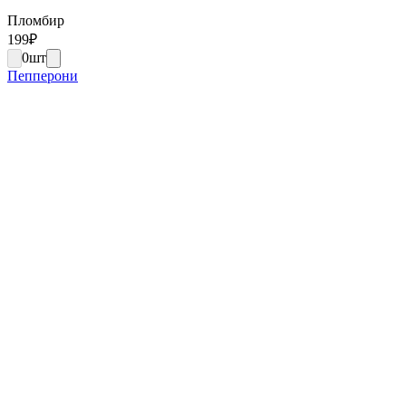
Пломбир
199
₽
0
шт
Пепперони