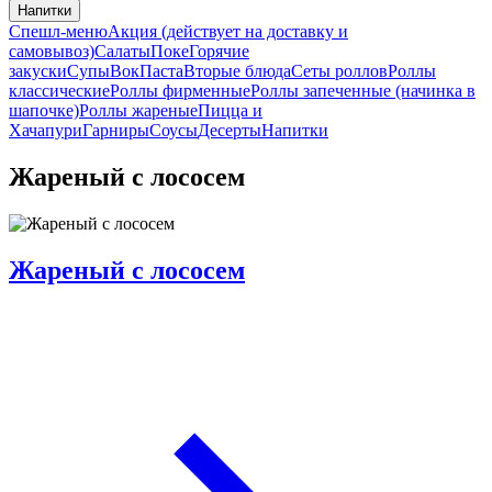
Напитки
Спешл-меню
Акция (действует на доставку и
самовывоз)
Салаты
Поке
Горячие
закуски
Супы
Вок
Паста
Вторые блюда
Сеты роллов
Роллы
классические
Роллы фирменные
Роллы запеченные (начинка в
шапочке)
Роллы жареные
Пицца и
Хачапури
Гарниры
Соусы
Десерты
Напитки
Жареный с лососем
Жареный с лососем