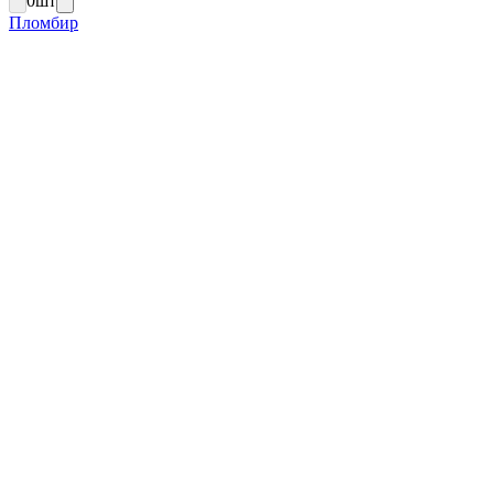
0
шт
Пломбир